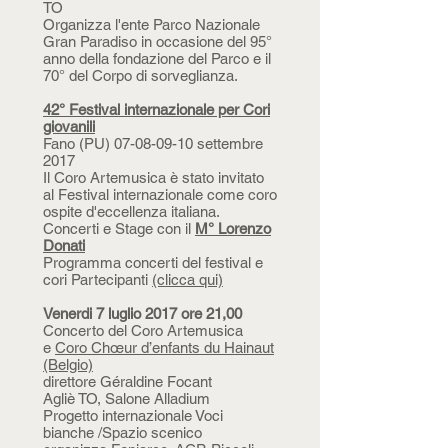
TO
Organizza l'ente Parco Nazionale
Gran Paradiso in occasione del 95°
anno della fondazione del Parco e il
70° del Corpo di sorveglianza.
42° Festival internazionale per Cori
giovanili
Fano (PU)
07-08-09-10
settembre
2017
Il Coro Artemusica è stato invitato
al Festival internazionale come coro
ospite d'eccellenza italiana.
Concerti e Stage con il
M° Lorenzo
Donati
Programma concerti del festival e
cori Partecipanti
(clicca qui)
Venerdi 7 luglio 2017 ore 21,00
Concerto del Coro Artemusica
e
Coro Chœur d’enfants du Hainaut
(Belgio)
direttore Géraldine Focant
Agliè TO, Salone Alladium
Progetto internazionale Voci
bianche /Spazio scenico